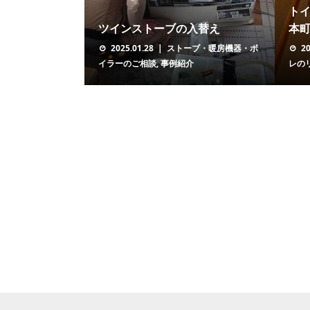
ト
ツインストーブの入替え
本町
2025.01.28
ストーブ・暖房機器・ボ
20
イラーのご相談
,
事例紹介
レの