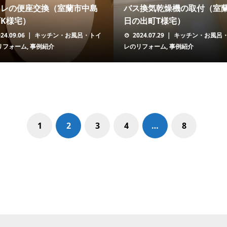
イレの便座交換（室蘭市中島
バス換気乾燥機の取付（室
K様宅）
日の出町T様宅）
24.09.06
キッチン・お風呂・トイ
2024.07.29
キッチン・お風呂
リフォーム
,
事例紹介
レのリフォーム
,
事例紹介
1
2
3
4
…
8