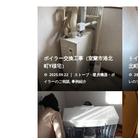
ボイラー交換工事（室蘭市港北
ト
町Y様宅）
北町
2025.09.22
ストーブ・暖房機器・ボ
20
イラーのご相談
,
事例紹介
レの