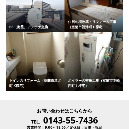
住居の増改築・リフォーム工事
BS（衛星）アンテナ交換
（室蘭市祝津町 U様宅...
トイレのリフォーム（室蘭市港北
ボイラーの交換工事（室蘭市本輪
町 K様宅）
西町Ｉ様宅）
お問い合わせはこちらから
0143-55-7436
TEL.
営業時間：9:00～18:00／定休日：日曜・祝日