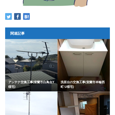
関連記事
アンテナ交換工事(室蘭市白鳥台Y
洗面台の交換工事(室蘭市本輪西
様宅)
町 U様宅)