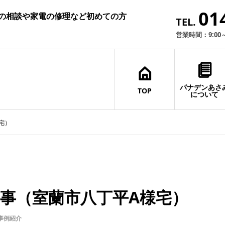
01
ムの相談や家電の修理など初めての方
TEL.
営業時間：9:00
パナデンあさ
TOP
について
宅）
事（室蘭市八丁平A様宅）
事例紹介